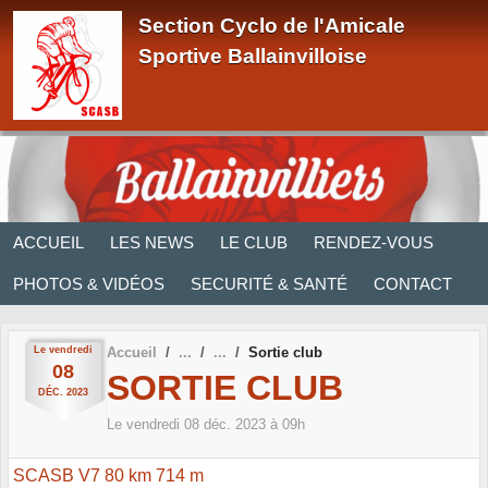
Panneau de gestion des cookies
Section Cyclo de l'Amicale
Sportive Ballainvilloise
ACCUEIL
LES NEWS
LE CLUB
RENDEZ-VOUS
PHOTOS & VIDÉOS
SECURITÉ & SANTÉ
CONTACT
Le
vendredi
Accueil
Sortie club
08
SORTIE CLUB
DÉC.
2023
Le
vendredi
08
déc.
2023
à 09h
SCASB V7 80 km 714 m