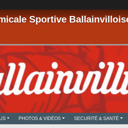
micale Sportive Ballainvillois
US
PHOTOS & VIDÉOS
SECURITÉ & SANTÉ