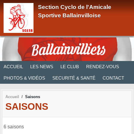
Panneau de gestion des cookies
Section Cyclo de l'Amicale
Sportive Ballainvilloise
ACCUEIL
LES NEWS
LE CLUB
RENDEZ-VOUS
PHOTOS & VIDÉOS
SECURITÉ & SANTÉ
CONTACT
Accueil
Saisons
SAISONS
6 saisons