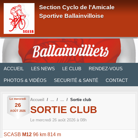
Panneau de gestion des cookies
Section Cyclo de l'Amicale
Sportive Ballainvilloise
ACCUEIL
LES NEWS
LE CLUB
RENDEZ-VOUS
PHOTOS & VIDÉOS
SECURITÉ & SANTÉ
CONTACT
Le
mercredi
Accueil
Sortie club
26
SORTIE CLUB
AOÛT
2026
Le
mercredi
26
août
2026
à 08h
SCASB
M12
96 km 814 m