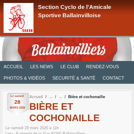
Panneau de gestion des cookies
Section Cyclo de l'Amicale
Sportive Ballainvilloise
ACCUEIL
LES NEWS
LE CLUB
RENDEZ-VOUS
PHOTOS & VIDÉOS
SECURITÉ & SANTÉ
CONTACT
Le
samedi
Accueil
Bière et cochonaille
28
BIÈRE ET
MARS
2026
COCHONAILLE
Le
samedi
28
mars
2026
à 11h
Lieu :
9 chemin de la Guy
91160
Ballainvilliers