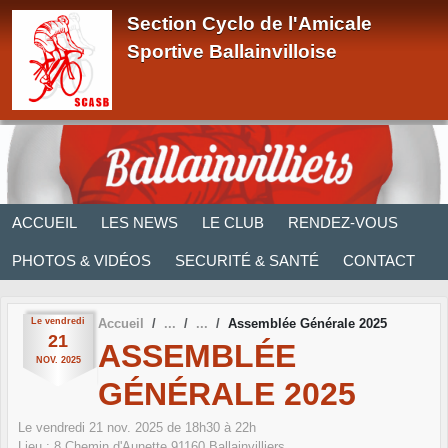
Panneau de gestion des cookies
Section Cyclo de l'Amicale
Sportive Ballainvilloise
ACCUEIL
LES NEWS
LE CLUB
RENDEZ-VOUS
PHOTOS & VIDÉOS
SECURITÉ & SANTÉ
CONTACT
Le
vendredi
Accueil
Assemblée Générale 2025
21
ASSEMBLÉE
NOV.
2025
GÉNÉRALE 2025
Le
vendredi
21
nov.
2025
de 18h30 à 22h
Lieu :
8 Chemin d'Aunette
91160
Ballainvilliers