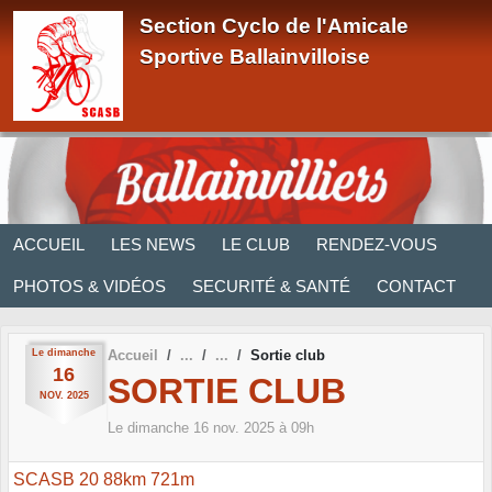
Panneau de gestion des cookies
Section Cyclo de l'Amicale
Sportive Ballainvilloise
ACCUEIL
LES NEWS
LE CLUB
RENDEZ-VOUS
PHOTOS & VIDÉOS
SECURITÉ & SANTÉ
CONTACT
Le
dimanche
Accueil
Sortie club
16
SORTIE CLUB
NOV.
2025
Le
dimanche
16
nov.
2025
à 09h
SCASB 20 88km 721m