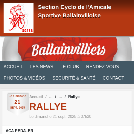
Panneau de gestion des cookies
Section Cyclo de l'Amicale
Sportive Ballainvilloise
ACCUEIL
LES NEWS
LE CLUB
RENDEZ-VOUS
PHOTOS & VIDÉOS
SECURITÉ & SANTÉ
CONTACT
Le
dimanche
Accueil
Rallye
21
RALLYE
SEPT.
2025
Le
dimanche
21
sept.
2025
à 07h30
ACA
PEDALER