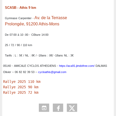
SCASB - Athis 9 km
Av. de la Terrasse
Gymnase
Carpentier
-
Prolongée, 91200 Athis-Mons
De
07:00
à
10
:00
-
Clôture
14:00
25
/
72
/
90
/
110
km
Tarifs
:
L
:
5€
/
NL
:
8€
/
-18ans
:
0€/
-18ans
NL
:
3€
05140
-
AMICALE
CYCLOS
ATHEGIENS
-
https://aca91.jimdofree.com/
DALMAS
Olivier
–
06
82
82
39
53
–
cycloathis@gmail.com
Rallye 2025 72 km