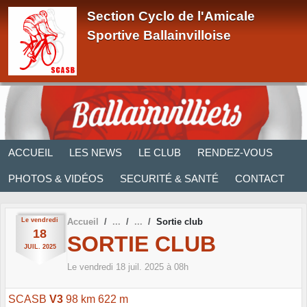
Panneau de gestion des cookies
Section Cyclo de l'Amicale
Sportive Ballainvilloise
ACCUEIL
LES NEWS
LE CLUB
RENDEZ-VOUS
PHOTOS & VIDÉOS
SECURITÉ & SANTÉ
CONTACT
Le
vendredi
Accueil
Sortie club
18
SORTIE CLUB
JUIL.
2025
Le
vendredi
18
juil.
2025
à 08h
SCASB
V3
98 km 622 m