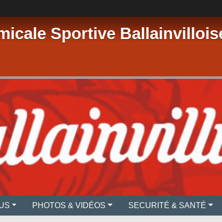
micale Sportive Ballainvillois
US
PHOTOS & VIDÉOS
SECURITÉ & SANTÉ