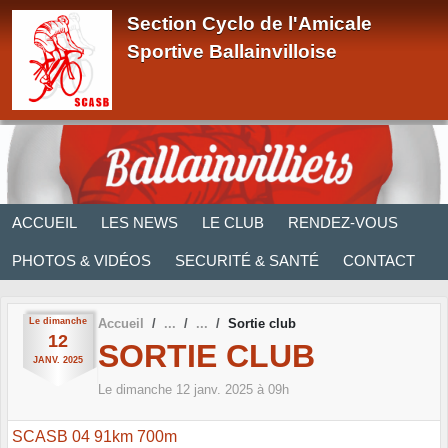
Panneau de gestion des cookies
Section Cyclo de l'Amicale
Sportive Ballainvilloise
ACCUEIL
LES NEWS
LE CLUB
RENDEZ-VOUS
PHOTOS & VIDÉOS
SECURITÉ & SANTÉ
CONTACT
Le
dimanche
Accueil
Sortie club
12
SORTIE CLUB
JANV.
2025
Le
dimanche
12
janv.
2025
à 09h
SCASB 04 91km 700m