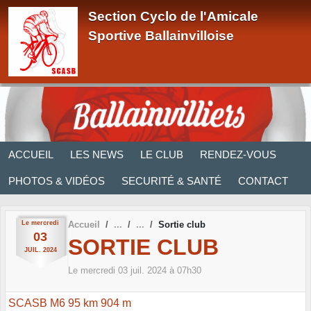
Panneau de gestion des cookies
Section Cyclo de l'Amicale
Sportive Ballainvilloise
ACCUEIL
LES NEWS
LE CLUB
RENDEZ-VOUS
PHOTOS & VIDÉOS
SECURITÉ & SANTÉ
CONTACT
Le
mercredi
Accueil
Sortie club
03
SORTIE CLUB
JUIL.
2024
Le
mercredi
03
juil.
2024
à 07h30
SCASB M6 95 km 904 m