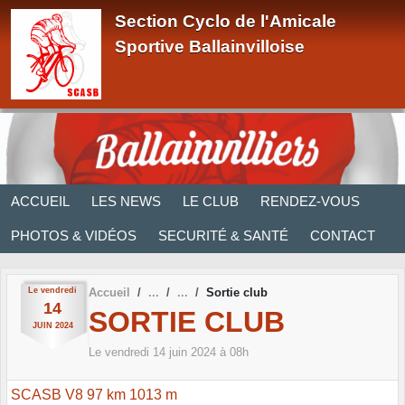
Panneau de gestion des cookies
Section Cyclo de l'Amicale
Sportive Ballainvilloise
ACCUEIL
LES NEWS
LE CLUB
RENDEZ-VOUS
PHOTOS & VIDÉOS
SECURITÉ & SANTÉ
CONTACT
Le
vendredi
Accueil
Sortie club
14
SORTIE CLUB
JUIN
2024
Le
vendredi
14
juin
2024
à 08h
SCASB V8 97 km 1013 m