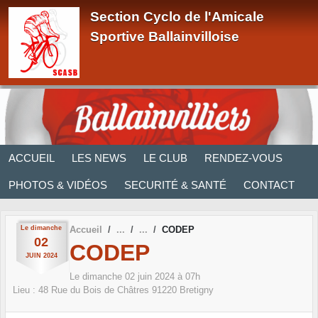
Panneau de gestion des cookies
Section Cyclo de l'Amicale
Sportive Ballainvilloise
ACCUEIL
LES NEWS
LE CLUB
RENDEZ-VOUS
PHOTOS & VIDÉOS
SECURITÉ & SANTÉ
CONTACT
Le
dimanche
Accueil
CODEP
02
CODEP
JUIN
2024
Le
dimanche
02
juin
2024
à 07h
Lieu :
48 Rue du Bois de Châtres
91220
Bretigny