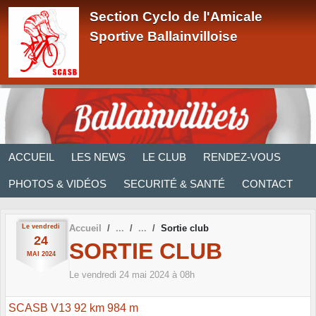
Panneau de gestion des cookies
Section Cyclo de l'Amicale
Sportive Ballainvilloise
ACCUEIL
LES NEWS
LE CLUB
RENDEZ-VOUS
PHOTOS & VIDÉOS
SECURITÉ & SANTÉ
CONTACT
Le
vendredi
Accueil
Sortie club
24
SORTIE CLUB
MAI
2024
Le
vendredi
24
mai
2024
à 08h
SCASB V13 92 km 984 m