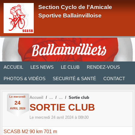
Panneau de gestion des cookies
Section Cyclo de l'Amicale
Sportive Ballainvilloise
ACCUEIL
LES NEWS
LE CLUB
RENDEZ-VOUS
PHOTOS & VIDÉOS
SECURITÉ & SANTÉ
CONTACT
Le
mercredi
Accueil
Sortie club
24
SORTIE CLUB
AVRIL
2024
Le
mercredi
24
avril
2024
à 08h30
SCASB M2 90 km 701 m