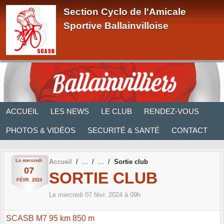
Panneau de gestion des cookies
Section Cyclo de l'Amicale
Sportive Ballainvilloise
ACCUEIL
LES NEWS
LE CLUB
RENDEZ-VOUS
PHOTOS & VIDÉOS
SECURITÉ & SANTÉ
CONTACT
Le
mercredi
Accueil
Sortie club
07
SORTIE CLUB
FÉVR.
2024
Le
mercredi
07
févr.
2024
à 09h
SCASB M7 95 km 850 m