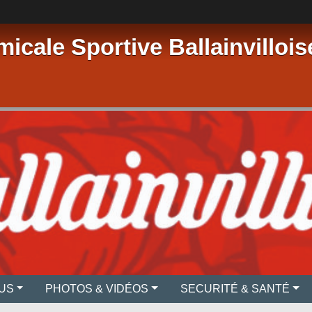
micale Sportive Ballainvillois
US
PHOTOS & VIDÉOS
SECURITÉ & SANTÉ