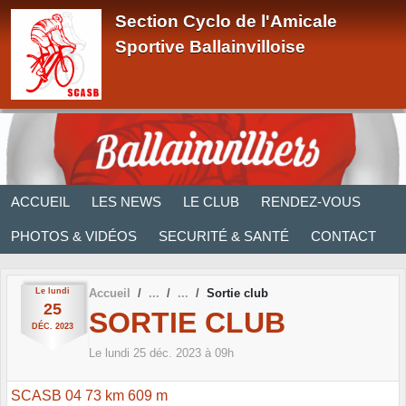
Panneau de gestion des cookies
Section Cyclo de l'Amicale
Sportive Ballainvilloise
ACCUEIL
LES NEWS
LE CLUB
RENDEZ-VOUS
PHOTOS & VIDÉOS
SECURITÉ & SANTÉ
CONTACT
Le
lundi
Accueil
Sortie club
25
SORTIE CLUB
DÉC.
2023
Le
lundi
25
déc.
2023
à 09h
SCASB 04 73 km 609 m